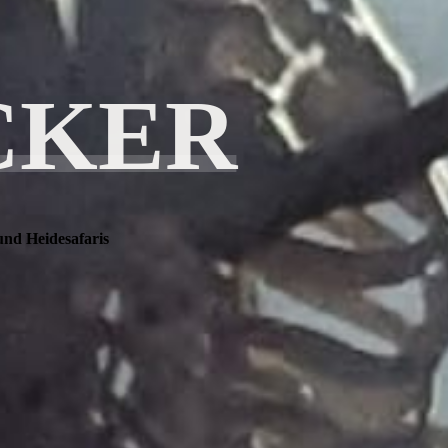
CKER
und Heidesafaris