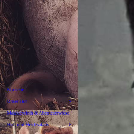
Startseite
Unser Hof
Maislabyrinth & Abenteuerwiese
Hof- und Heidesafaris