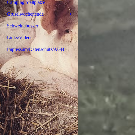
Camping Stellplätze
Gruselwochenende
Schweinebuzzer
Links/Videos
Impressum/Datenschutz/AGB