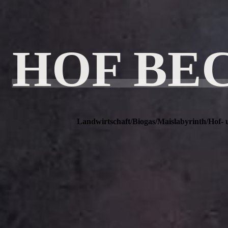
HOF BE
Landwirtschaft/Biogas/Maislabyrinth/Hof- 