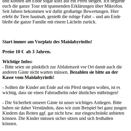
und können am Ende sogar kurz auf ein Pferd steigen. Ich begleite
euch die ganze Tour mit spannenden Erklärungen über Mikrofon.
Seit Jahren bekommen wir dafür großartige Bewertungen. Hier
erlebt ihr Tiere hautnah, genießt die ruhige Fahrt – und am Ende
bleibt die ganze Familie mit einem Lächeln zurück.
Start immer am Vorplatz des Maislabyrinths!
Preise 10 € ab 3 Jahren.
Wichtige Infos:
- Bitte seien sie pünktlich zur Abfahrtszeit vor Ort damit auch die
anderen Gäste nicht warten müssen.
Bezahlen sie bitte an der
Kasse vom Maislabyrinth!
- Sollten die Kinder am Ende auf ein Pferd steigen wollen, ist es
wichtig, dass sie einen Fahrradhelm oder ähnliches mitbringen!
- Die Sicherheit unserer Gäste ist unser wichtiges Anliegen. Bitte
haben sie daher Verständnis, dass wir zum Beispiel bei ganz jungen
Kindern das Reiten ggf. gar nicht bzw. nur eingeschränkt anbieten
können. Die Kinder müssen sicher sitzen und sich festhalten
können.